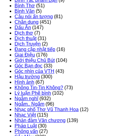
Bình Tác phẩm Bạn
(9)
Bình Thơ
(51)
Bình Văn
(5)
Câu nói ấn tượng
(81)
Chân dung
(451)
Dấu Ấn
(147)
Dịch thơ
(7)
Dịch thuật
(31)
Dịch Truyện
(2)
Đang cập nhật tiếp
(16)
Giai Điệu
(176)
Giới thiệu Chủ Bút
(104)
Góc Bạn đọc
(33)
Góc nhìn của VTH
(43)
Hậu trường
(300)
Hình ảnh
(67)
Không Tin-Tin Không?
(73)
Lý luận Phê bình
(102)
Ngẫm nghĩ
(932)
Ngắm.. Ngắm
(96)
Nhạc phổ Thơ Vũ Thanh Hoa
(12)
Nhạc Việt
(115)
Nhàn đàm Văn chương
(139)
Pháp Luật
(30)
Phỏng vấn
(27)