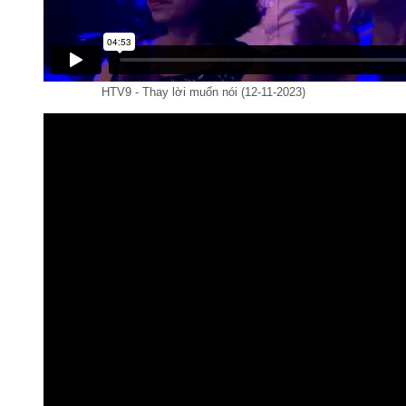
HTV9 - Thay lời muốn nói (12-11-2023)