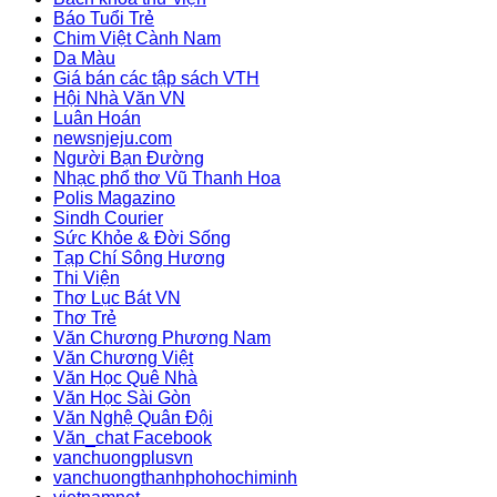
Báo Tuổi Trẻ
Chim Việt Cành Nam
Da Màu
Giá bán các tập sách VTH
Hội Nhà Văn VN
Luân Hoán
newsnjeju.com
Người Bạn Đường
Nhạc phổ thơ Vũ Thanh Hoa
Polis Magazino
Sindh Courier
Sức Khỏe & Đời Sống
Tạp Chí Sông Hương
Thi Viện
Thơ Lục Bát VN
Thơ Trẻ
Văn Chương Phương Nam
Văn Chương Việt
Văn Học Quê Nhà
Văn Học Sài Gòn
Văn Nghệ Quân Đội
Văn_chat Facebook
vanchuongplusvn
vanchuongthanhphohochiminh