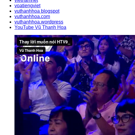
vietnamnet
voatiengviet
vuthanhhoa blogspot
vuthanhhoa.com
vuthanhhoa.wordpress
YouTube Vũ Thanh Hoa