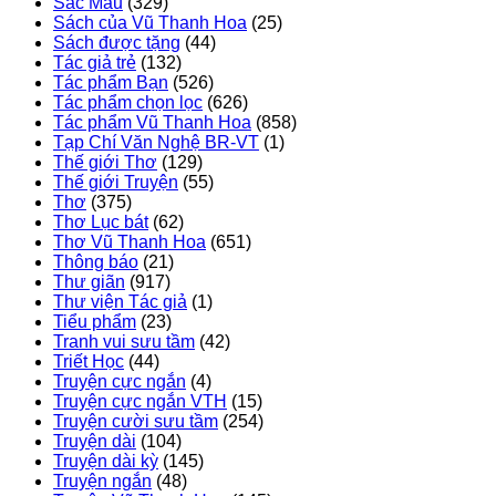
Sắc Màu
(329)
Sách của Vũ Thanh Hoa
(25)
Sách được tặng
(44)
Tác giả trẻ
(132)
Tác phẩm Bạn
(526)
Tác phẩm chọn lọc
(626)
Tác phẩm Vũ Thanh Hoa
(858)
Tạp Chí Văn Nghệ BR-VT
(1)
Thế giới Thơ
(129)
Thế giới Truyện
(55)
Thơ
(375)
Thơ Lục bát
(62)
Thơ Vũ Thanh Hoa
(651)
Thông báo
(21)
Thư giãn
(917)
Thư viện Tác giả
(1)
Tiểu phẩm
(23)
Tranh vui sưu tầm
(42)
Triết Học
(44)
Truyện cực ngắn
(4)
Truyện cực ngắn VTH
(15)
Truyện cười sưu tầm
(254)
Truyện dài
(104)
Truyện dài kỳ
(145)
Truyện ngắn
(48)