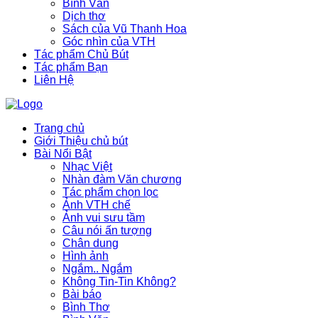
Bình Văn
Dịch thơ
Sách của Vũ Thanh Hoa
Góc nhìn của VTH
Tác phẩm Chủ Bút
Tác phẩm Bạn
Liên Hệ
Trang chủ
Giới Thiệu chủ bút
Bài Nổi Bật
Nhạc Việt
Nhàn đàm Văn chương
Tác phẩm chọn lọc
Ảnh VTH chế
Ảnh vui sưu tầm
Câu nói ấn tượng
Chân dung
Hình ảnh
Ngắm.. Ngắm
Không Tin-Tin Không?
Bài báo
Bình Thơ