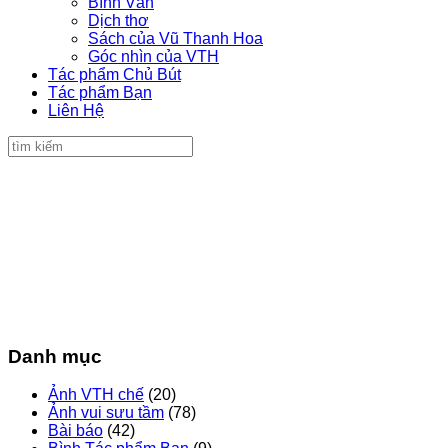
Bình Văn
Dịch thơ
Sách của Vũ Thanh Hoa
Góc nhìn của VTH
Tác phẩm Chủ Bút
Tác phẩm Bạn
Liên Hệ
Danh mục
Ảnh VTH chế
(20)
Ảnh vui sưu tầm
(78)
Bài báo
(42)