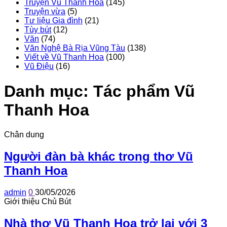
Truyện Vũ Thanh Hoa
(145)
Truyện vừa
(5)
Tư liệu Gia đình
(21)
Tùy bút
(12)
Văn
(74)
Văn Nghệ Bà Rịa Vũng Tàu
(138)
Viết về Vũ Thanh Hoa
(100)
Vũ Điệu
(16)
Danh mục:
Tác phẩm Vũ
Thanh Hoa
Chân dung
Người đàn bà khác trong thơ Vũ
Thanh Hoa
admin
0
30/05/2026
Giới thiệu Chủ Bút
Nhà thơ Vũ Thanh Hoa trở lại với 3