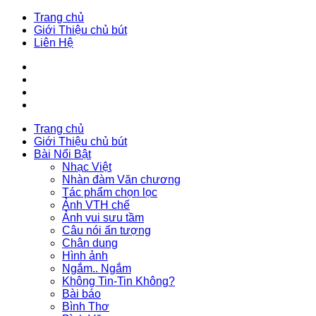
Trang chủ
Giới Thiệu chủ bút
Liên Hệ
Trang chủ
Giới Thiệu chủ bút
Bài Nổi Bật
Nhạc Việt
Nhàn đàm Văn chương
Tác phẩm chọn lọc
Ảnh VTH chế
Ảnh vui sưu tầm
Câu nói ấn tượng
Chân dung
Hình ảnh
Ngắm.. Ngắm
Không Tin-Tin Không?
Bài báo
Bình Thơ