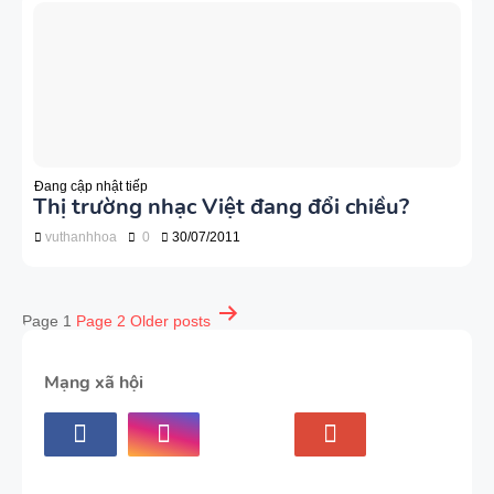
Đang cập nhật tiếp
Thị trường nhạc Việt đang đổi chiều?
vuthanhhoa
0
30/07/2011
Điều
Page 1
Page 2
Older
posts
hướng
bài
Mạng xã hội
viết