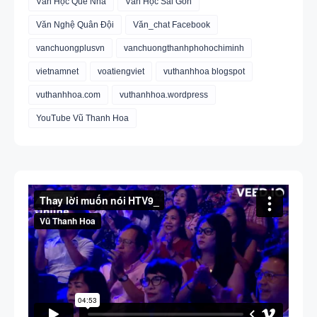
Văn Học Quê Nhà
Văn Học Sài Gòn
Văn Nghệ Quân Đội
Văn_chat Facebook
vanchuongplusvn
vanchuongthanhphohochiminh
vietnamnet
voatiengviet
vuthanhhoa blogspot
vuthanhhoa.com
vuthanhhoa.wordpress
YouTube Vũ Thanh Hoa