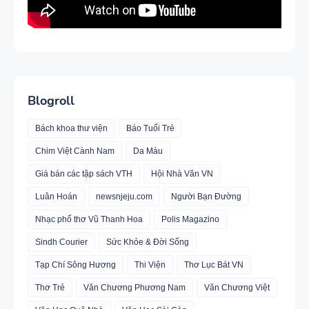
Blogroll
Bách khoa thư viện
Báo Tuổi Trẻ
Chim Việt Cành Nam
Da Màu
Giá bán các tập sách VTH
Hội Nhà Văn VN
Luân Hoán
newsnjeju.com
Người Bạn Đường
Nhạc phổ thơ Vũ Thanh Hoa
Polis Magazino
Sindh Courier
Sức Khỏe & Đời Sống
Tạp Chí Sông Hương
Thi Viện
Thơ Lục Bát VN
Thơ Trẻ
Văn Chương Phương Nam
Văn Chương Việt