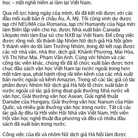
học – một nghề hiếm ai làm tại Việt Nam.
Qua nỗ lực hàng ngày của mình, tôi đã kết nối được với các
đầu mối xuất bản ở châu Âu, Á, Mỹ. Tôi cũng vinh dự được
tạp chí NEUMA của Romania, tạp chí Humanity của Nga mời
làm Biên tập viên cho họ, được Nhà xuất bản Canada
Ukiyoto mời làm Đại sứ cho NXB tại Việt Nam. Để công việc
được rộng mở, tôi thành lập Nhóm Nữ dịch giả Hà Nội gồm
5 thành viên do tôi làm Trưởng Nhóm, trong đó kết nạp được
các nữ nhà văn, nhà thơ, dịch giả: Khánh Phương, Mai Hòa,
Võ Thị Như Mai, Phạm Vân Anh. Cùng với Nhóm và các
cộng tác viên khác, chúng tôi đã tổ chức xuất bản được hơn
chục đầu sách văn học Việt Nam tại nước ngoài trong hơn
một năm qua, phát hành rộng rãi trên kênh của các nhà xuất
bản nước ngoài và kênh Amazon. Trong số các tác giả có tác
phẩm được Nhóm Nữ dịch giả Hà Nội tổ chức xuất bản ở
nước ngoài có tác giả từng đoạt giải thưởng Nhà nước về
văn học, Giải thưởng văn học Asean, Giải nghệ thuật
Danube của Hungary, Giải thưởng văn học Nanum của Hàn
Quốc, và nhiều giải thưởng văn học trong nước. Tất cả các
tác giả ấy đều là Hội viên Hội Nhà văn Việt Nam, Hội viên
Hội văn học nghệ thuật địa phương và đều có nhiều đầu
sách đã xuất bản trong nước.
Công việc của tôi và nhóm Nữ dịch giả Hà Nội làm được