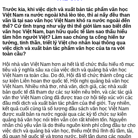
Trước kia, khi việc dịch và xuất bản tác phẩm văn học
Việt Nam ra nước ngoài khá lèo tèo, thì ai nấy đều than
vãn là tại sao văn học Việt Nam khó ra nước ngoài đến
thế? Cứ tình trạng như vậy thì thế giới làm sao biết đến
văn học Việt Nam, bạn hữu quốc tế làm sao thấu hiểu
tâm hồn người Việt? Làm sao chúng ta cống hiến tư
tưởng, tinh thần, triết lý Việt cho nhân loại thông qua
việc dịch và xuất bản tác phẩm văn học của ta ra với
toàn cầu?
Hội nhà văn Việt Nam hơn ai hết là tổ chức thấu hiểu rõ mục
tiêu và ý nghĩa sâu xa của việc dịch và quảng bá văn học
Việt Nam ra toàn cầu. Do đó, Hội đã tổ chức thành công các
sự kiện Liên hoan thơ quốc tế, Hội nghị quảng bá văn học
Việt Nam. Nhiều nhà thơ, nhà văn, dịch giả, các nhà xuất
bản quốc tế đã tham dự các sự kiện nêu trên, và các tác giả
văn thơ Việt Nam cũng đã được trao cơ hội tiếp xúc với các
đầu mối dịch và xuất bản tác phẩm của thế giới. Tuy nhiên,
kết quả cuối cùng là số lượng đầu sách văn học Việt Nam
được xuất bản ra nước ngoài qua các kỳ tổ chức sự kiện
quảng bá văn học nói trên vẫn còn rất khiêm tốn. Nguyên
nhân chủ yếu vẫn là do thiếu nguồn kinh phí công đầu tư cho
việc dịch và quảng bá văn học, thiếu một thủ lĩnh đủ tầm, tài,
đủ quan hệ quốc tế và trong nước, biết tận dụng các nguồn