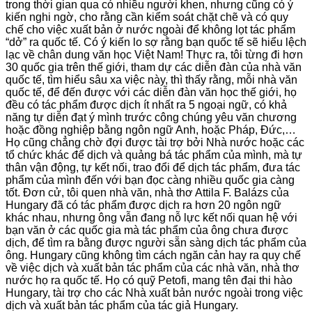
trong thời gian qua có nhiều người khen, nhưng cũng có ý
kiến nghi ngờ, cho rằng cần kiểm soát chặt chẽ và có quy
chế cho việc xuất bản ở nước ngoài để không lọt tác phẩm
“dở” ra quốc tế. Có ý kiến lo sợ rằng bạn quốc tế sẽ hiểu lệch
lạc về chân dung văn học Việt Nam! Thực ra, tôi từng đi hơn
30 quốc gia trên thế giới, tham dự các diễn đàn của nhà văn
quốc tế, tìm hiểu sâu xa việc này, thì thấy rằng, mỗi nhà văn
quốc tế, để đến được với các diễn đàn văn học thế giới, họ
đều có tác phẩm được dịch ít nhất ra 5 ngoại ngữ, có khả
năng tự diễn đạt ý mình trước công chúng yêu văn chương
hoặc đồng nghiệp bằng ngôn ngữ Anh, hoặc Pháp, Đức,…
Họ cũng chẳng chờ đợi được tài trợ bởi Nhà nước hoặc các
tổ chức khác để dịch và quảng bá tác phẩm của mình, mà tự
thân vận động, tự kết nối, trao đổi để dịch tác phẩm, đưa tác
phẩm của mình đến với bạn đọc càng nhiều quốc gia càng
tốt. Đơn cử, tôi quen nhà văn, nhà thơ Attila F. Balázs của
Hungary đã có tác phẩm được dịch ra hơn 20 ngôn ngữ
khác nhau, nhưng ông vẫn đang nỗ lực kết nối quan hệ với
bạn văn ở các quốc gia mà tác phẩm của ông chưa được
dịch, để tìm ra bằng được người sẵn sàng dịch tác phẩm của
ông. Hungary cũng không tìm cách ngăn cản hay ra quy chế
về việc dịch và xuất bản tác phẩm của các nhà văn, nhà thơ
nước họ ra quốc tế. Họ có quỹ Petofi, mang tên đại thi hào
Hungary, tài trợ cho các Nhà xuất bản nước ngoài trong việc
dịch và xuất bản tác phẩm của tác giả Hungary.