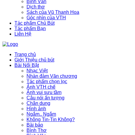
Bình Văn
Dịch thơ
Sách của Vũ Thanh Hoa
Góc nhìn của VTH
Tác phẩm Chủ Bút
Tác phẩm Bạn
Liên Hệ
Trang chủ
Giới Thiệu chủ bút
Bài Nổi Bật
Nhạc Việt
Nhàn đàm Văn chương
Tác phẩm chọn lọc
Ảnh VTH chế
Ảnh vui sưu tầm
Câu nói ấn tượng
Chân dung
Hình ảnh
Ngắm.. Ngắm
Không Tin-Tin Không?
Bài báo
Bình Thơ