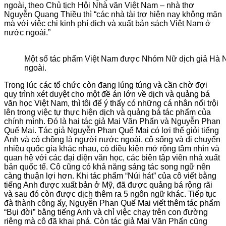
ngoài, theo Chủ tịch Hội Nhà văn Việt Nam – nhà thơ
Nguyễn Quang Thiều thì “các nhà tài trợ hiện nay không mặn
mà với việc chi kinh phí dịch và xuất bản sách Việt Nam ở
nước ngoài.”
Một số tác phẩm Việt Nam được Nhóm Nữ dịch giả Hà N
ngoài.
Trong lúc các tổ chức còn đang lúng túng và cần chờ đợi
quy trình xét duyệt cho một đề án lớn về dịch và quảng bá
văn học Việt Nam, thì tôi để ý thấy có những cá nhân nổi trội
lên trong việc tự thực hiện dịch và quảng bá tác phẩm của
chính mình. Đó là hai tác giả Mai Văn Phấn và Nguyễn Phan
Quế Mai. Tác giả Nguyễn Phan Quế Mai có lợi thế giỏi tiếng
Anh và có chồng là người nước ngoài, cô sống và di chuyển
nhiều quốc gia khác nhau, có điều kiện mở rộng tầm nhìn và
quan hệ với các đại diện văn học, các biên tập viên nhà xuất
bản quốc tế. Cô cũng có khả năng sáng tác song ngữ nên
càng thuận lợi hơn. Khi tác phẩm “Núi hát” của cô viết bằng
tiếng Anh được xuất bản ở Mỹ, đã được quảng bá rộng rãi
và sau đó còn được dịch thêm ra 5 ngôn ngữ khác. Tiếp tục
đà thành công ấy, Nguyễn Phan Quế Mai viết thêm tác phẩm
“Bụi đời” bằng tiếng Anh và chỉ việc chạy trên con đường
riêng mà cô đã khai phá. Còn tác giả Mai Văn Phấn cũng