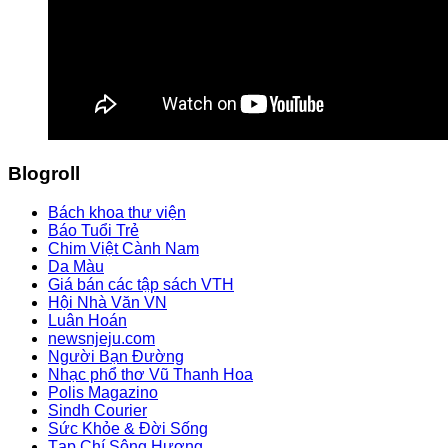
Blogroll
Bách khoa thư viện
Báo Tuổi Trẻ
Chim Việt Cành Nam
Da Màu
Giá bán các tập sách VTH
Hội Nhà Văn VN
Luân Hoán
newsnjeju.com
Người Bạn Đường
Nhạc phổ thơ Vũ Thanh Hoa
Polis Magazino
Sindh Courier
Sức Khỏe & Đời Sống
Tạp Chí Sông Hương