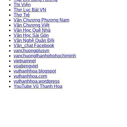
Thi Viện
Thơ Lục Bát VN
Thơ Trẻ
Văn Chương Phương Nam
Văn Chương Việt
Văn Học Quê Nhà
Văn Học Sài Gòn
Văn Nghệ Quân Đội
Văn_chat Facebook
vanchuongplusvn
vanchuongthanhphohochiminh
vietnamnet
voatiengviet
vuthanhhoa blogspot
vuthanhhoa.com
vuthanhhoa.wordpress
YouTube Vũ Thanh Hoa