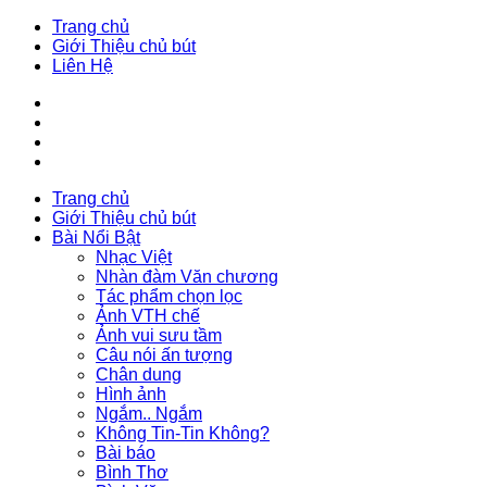
Trang chủ
Giới Thiệu chủ bút
Liên Hệ
Trang chủ
Giới Thiệu chủ bút
Bài Nổi Bật
Nhạc Việt
Nhàn đàm Văn chương
Tác phẩm chọn lọc
Ảnh VTH chế
Ảnh vui sưu tầm
Câu nói ấn tượng
Chân dung
Hình ảnh
Ngắm.. Ngắm
Không Tin-Tin Không?
Bài báo
Bình Thơ