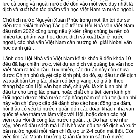
lực cả trong và ngoài nước để dồn vào một việc duy nhất là
dịch và xuất bản tác phẩm văn học Việt Nam ra nước ngoài.
Chủ tịch nước Nguyễn Xuân Phúc trong một lần tới dự sự
kiện trao “Giải thưởng Tác giả trẻ” tại Hội Nhà văn Việt Nam
đầu năm 2022 cũng từng nêu ý kiến rằng chúng ta nên có
nhiều tác phẩm văn học được dịch và xuất bản ở nước
ngoài, các nhà văn Việt Nam cần hướng tới giải Nobel văn
học danh giá…
Lãnh đạo Hội Nhà văn Việt Nam kể từ khóa 9 đến khóa 10
đều đã lập chiến lược, viết dự án dịch và quảng bá văn học
Việt Nam ra toàn cầu. Tuy nhiên, các dự án này còn chưa
được Chính phủ duyệt cấp kinh phí, do đó, sự đầu tư để dịch
và xuất bản từng tác phẩm có tiếng vang, có giá trị theo
thang bậc của Hội vẫn hạn chế, chủ yếu là xin kinh phí lẻ
đầu tư cho từng tác phẩm, hoặc chắt chiu tiết kiệm kinh phí
Đối ngoại được Nhà nước cấp hàng năm để đầu tư (kinh phí
này vốn chỉ được cấp để dành cho các hoạt động tọa đàm,
hội thảo có yếu tố nước ngoài, đón các đoàn khách nhà văn
quốc tế vào thăm và làm việc với Hội, hoặc đoàn các hội
viên của Hội đi công tác nước ngoài,…). Do hạn chế như
vậy, nên số đầu sách mà Hội Nhà văn đầu tư để dịch và xuất
bản nước ngoài mỗi năm chỉ được từ 2-4 cuốn mà thôi. Còn
việc tìm các Mạnh Thường Quân tài trợ in sách ở nước