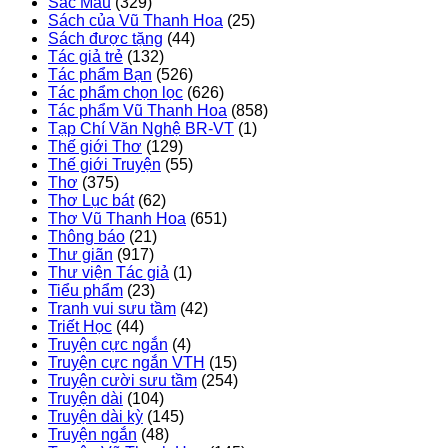
Sắc Màu
(329)
Sách của Vũ Thanh Hoa
(25)
Sách được tặng
(44)
Tác giả trẻ
(132)
Tác phẩm Bạn
(526)
Tác phẩm chọn lọc
(626)
Tác phẩm Vũ Thanh Hoa
(858)
Tạp Chí Văn Nghệ BR-VT
(1)
Thế giới Thơ
(129)
Thế giới Truyện
(55)
Thơ
(375)
Thơ Lục bát
(62)
Thơ Vũ Thanh Hoa
(651)
Thông báo
(21)
Thư giãn
(917)
Thư viện Tác giả
(1)
Tiểu phẩm
(23)
Tranh vui sưu tầm
(42)
Triết Học
(44)
Truyện cực ngắn
(4)
Truyện cực ngắn VTH
(15)
Truyện cười sưu tầm
(254)
Truyện dài
(104)
Truyện dài kỳ
(145)
Truyện ngắn
(48)