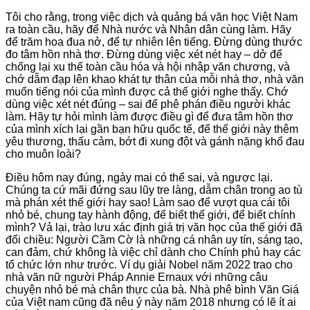
Tôi cho rằng, trong việc dịch và quảng bá văn học Việt Nam
ra toàn cầu, hãy để Nhà nước và Nhân dân cùng làm. Hãy
để trăm hoa đua nở, để tự nhiên lên tiếng. Đừng dùng thước
đo tâm hồn nhà thơ. Đừng dùng việc xét nét hay – dở để
chống lại xu thế toàn cầu hóa và hội nhập văn chương, và
chớ dẫm đạp lên khao khát tự thân của mỗi nhà thơ, nhà văn
muốn tiếng nói của mình được cả thế giới nghe thấy. Chớ
dùng việc xét nét đúng – sai để phê phán điều người khác
làm. Hãy tự hỏi mình làm được điều gì để đưa tâm hồn thơ
của mình xích lại gần bạn hữu quốc tế, để thế giới này thêm
yêu thương, thấu cảm, bớt đi xung đột và gánh nặng khổ đau
cho muôn loài?
Điều hôm nay đúng, ngày mai có thể sai, và ngược lại.
Chúng ta cứ mãi đứng sau lũy tre làng, dẫm chân trong ao tù
mà phán xét thế giới hay sao! Làm sao để vượt qua cái tôi
nhỏ bé, chung tay hành động, để biết thế giới, để biết chính
mình? Vả lại, trào lưu xác định giá trị văn học của thế giới đã
đổi chiều: Người Cầm Cờ là những cá nhân uy tín, sáng tạo,
can đảm, chứ không là việc chỉ dành cho Chính phủ hay các
tổ chức lớn như trước. Ví dụ giải Nobel năm 2022 trao cho
nhà văn nữ người Pháp Annie Ernaux với những câu
chuyện nhỏ bé mà chân thực của bà. Nhà phê bình Văn Giá
của Việt nam cũng đã nêu ý này năm 2018 nhưng có lẽ ít ai