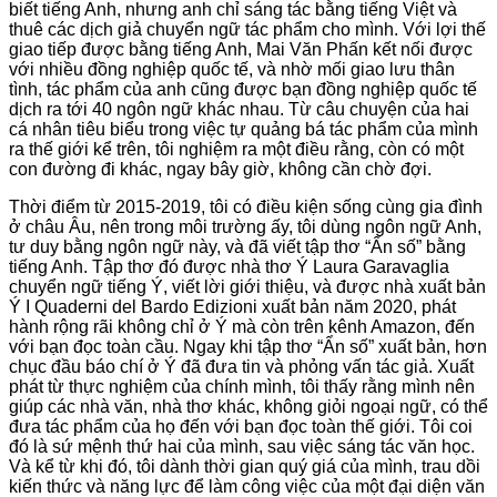
biết tiếng Anh, nhưng anh chỉ sáng tác bằng tiếng Việt và
thuê các dịch giả chuyển ngữ tác phẩm cho mình. Với lợi thế
giao tiếp được bằng tiếng Anh, Mai Văn Phấn kết nối được
với nhiều đồng nghiệp quốc tế, và nhờ mối giao lưu thân
tình, tác phẩm của anh cũng được bạn đồng nghiệp quốc tế
dịch ra tới 40 ngôn ngữ khác nhau. Từ câu chuyện của hai
cá nhân tiêu biểu trong việc tự quảng bá tác phẩm của mình
ra thế giới kể trên, tôi nghiệm ra một điều rằng, còn có một
con đường đi khác, ngay bây giờ, không cần chờ đợi.
Thời điểm từ 2015-2019, tôi có điều kiện sống cùng gia đình
ở châu Âu, nên trong môi trường ấy, tôi dùng ngôn ngữ Anh,
tư duy bằng ngôn ngữ này, và đã viết tập thơ “Ẩn số” bằng
tiếng Anh. Tập thơ đó được nhà thơ Ý Laura Garavaglia
chuyển ngữ tiếng Ý, viết lời giới thiệu, và được nhà xuất bản
Ý I Quaderni del Bardo Edizioni xuất bản năm 2020, phát
hành rộng rãi không chỉ ở Ý mà còn trên kênh Amazon, đến
với bạn đọc toàn cầu. Ngay khi tập thơ “Ẩn số” xuất bản, hơn
chục đầu báo chí ở Ý đã đưa tin và phỏng vấn tác giả. Xuất
phát từ thực nghiệm của chính mình, tôi thấy rằng mình nên
giúp các nhà văn, nhà thơ khác, không giỏi ngoại ngữ, có thể
đưa tác phẩm của họ đến với bạn đọc toàn thế giới. Tôi coi
đó là sứ mệnh thứ hai của mình, sau việc sáng tác văn học.
Và kể từ khi đó, tôi dành thời gian quý giá của mình, trau dồi
kiến thức và năng lực để làm công việc của một đại diện văn