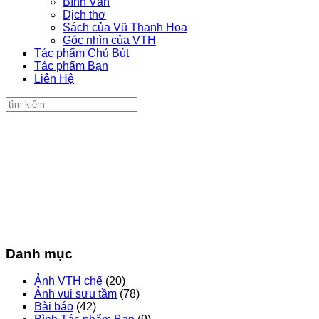
Bình Văn
Dịch thơ
Sách của Vũ Thanh Hoa
Góc nhìn của VTH
Tác phẩm Chủ Bút
Tác phẩm Bạn
Liên Hệ
Danh mục
Ảnh VTH chế
(20)
Ảnh vui sưu tầm
(78)
Bài báo
(42)