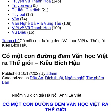
Truyện Vũ Thanh Hoa
(145)
Truyện vừa
(5)
Tư liệu Gia đình
(21)
Tùy bút
(12)
Văn
(74)
Văn Nghệ Bà Rịa Vũng Tàu
(138)
Viết về Vũ Thanh Hoa
(100)
Vũ Điệu
(16)
Trang chủ
Có một con đường đem Văn học Việt ra Thế giới –
Kiều Bích Hậu
Có một con đường đem Văn học Việt
ra Thế giới – Kiều Bích Hậu
Published
10/12/2022
By
admin
Categorized as
Dấu Ấn
,
Dịch thuật
,
Ngẫm nghĩ
,
Tác phẩm
Bạn
Nhóm Nữ dịch giả Hà Nội. Ảnh: Lê Việt
CÓ MỘT CON ĐƯỜNG ĐEM VĂN HỌC VIỆT RA
THẾ GIỚI