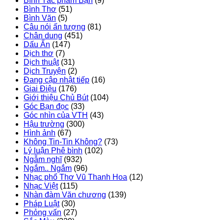
Bình Tác phẩm Bạn
(9)
Bình Thơ
(51)
Bình Văn
(5)
Câu nói ấn tượng
(81)
Chân dung
(451)
Dấu Ấn
(147)
Dịch thơ
(7)
Dịch thuật
(31)
Dịch Truyện
(2)
Đang cập nhật tiếp
(16)
Giai Điệu
(176)
Giới thiệu Chủ Bút
(104)
Góc Bạn đọc
(33)
Góc nhìn của VTH
(43)
Hậu trường
(300)
Hình ảnh
(67)
Không Tin-Tin Không?
(73)
Lý luận Phê bình
(102)
Ngẫm nghĩ
(932)
Ngắm.. Ngắm
(96)
Nhạc phổ Thơ Vũ Thanh Hoa
(12)
Nhạc Việt
(115)
Nhàn đàm Văn chương
(139)
Pháp Luật
(30)
Phỏng vấn
(27)