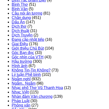
Bình Tác phẩm Bạn
(9)
Bình Thơ
(51)
Bình Văn
(5)
Câu nói ấn tượng
(81)
Chân dung
(451)
Dấu Ấn
(147)
Dịch thơ
(7)
Dịch thuật
(31)
Dịch Truyện
(2)
Đang cập nhật tiếp
(16)
Giai Điệu
(176)
Giới thiệu Chủ Bút
(104)
Góc Bạn đọc
(33)
Góc nhìn của VTH
(43)
Hậu trường
(300)
Hình ảnh
(67)
Không Tin-Tin Không?
(73)
Lý luận Phê bình
(102)
Ngẫm nghĩ
(932)
Ngắm.. Ngắm
(96)
Nhạc phổ Thơ Vũ Thanh Hoa
(12)
Nhạc Việt
(115)
Nhàn đàm Văn chương
(139)
Pháp Luật
(30)
Phỏng vấn
(27)