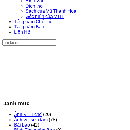
Bình Văn
Dịch thơ
Sách của Vũ Thanh Hoa
Góc nhìn của VTH
Tác phẩm Chủ Bút
Tác phẩm Bạn
Liên Hệ
Danh mục
Ảnh VTH chế
(20)
Ảnh vui sưu tầm
(78)
Bài báo
(42)