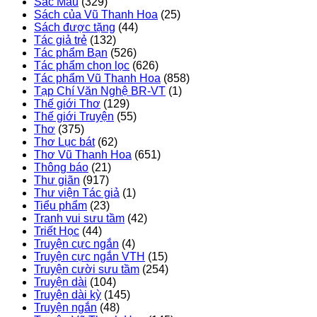
Sắc Màu
(329)
Sách của Vũ Thanh Hoa
(25)
Sách được tặng
(44)
Tác giả trẻ
(132)
Tác phẩm Bạn
(526)
Tác phẩm chọn lọc
(626)
Tác phẩm Vũ Thanh Hoa
(858)
Tạp Chí Văn Nghệ BR-VT
(1)
Thế giới Thơ
(129)
Thế giới Truyện
(55)
Thơ
(375)
Thơ Lục bát
(62)
Thơ Vũ Thanh Hoa
(651)
Thông báo
(21)
Thư giãn
(917)
Thư viện Tác giả
(1)
Tiểu phẩm
(23)
Tranh vui sưu tầm
(42)
Triết Học
(44)
Truyện cực ngắn
(4)
Truyện cực ngắn VTH
(15)
Truyện cười sưu tầm
(254)
Truyện dài
(104)
Truyện dài kỳ
(145)
Truyện ngắn
(48)