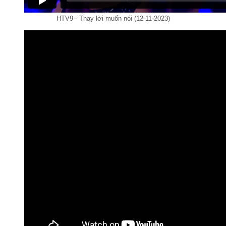
HTV9 - Thay lời muốn nói (12-11-2023)