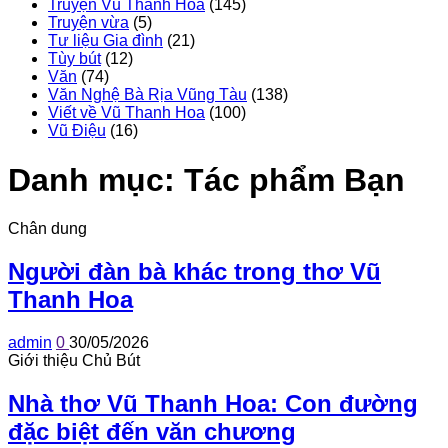
Truyện Vũ Thanh Hoa
(145)
Truyện vừa
(5)
Tư liệu Gia đình
(21)
Tùy bút
(12)
Văn
(74)
Văn Nghệ Bà Rịa Vũng Tàu
(138)
Viết về Vũ Thanh Hoa
(100)
Vũ Điệu
(16)
Danh mục:
Tác phẩm Bạn
Chân dung
Người đàn bà khác trong thơ Vũ
Thanh Hoa
admin
0
30/05/2026
Giới thiệu Chủ Bút
Nhà thơ Vũ Thanh Hoa: Con đường
đặc biệt đến văn chương