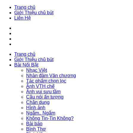
Trang chủ
Giới Thiệu chủ bút
Liên Hệ
Trang chủ
Giới Thiệu chủ bút
Bài Nổi Bật
Nhạc Việt
Nhàn đàm Văn chương
Tác phẩm chọn lọc
Ảnh VTH chế
Ảnh vui sưu tầm
Câu nói ấn tượng
Chân dung
Hình ảnh
Ngắm.. Ngắm
Không Tin-Tin Không?
Bài báo
Bình Thơ