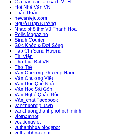
Giá bán các tập sách VTH
Hội Nhà Văn VN
Luân Hoán
newsnjeju.com
Người Bạn Đường
Nhạc phổ thơ Vũ Thanh Hoa
Polis Magazino
Sindh Courier
Sức Khỏe & Đời Sống
Tạp Chí Sông Hương
Thi Viện
Thơ Lục Bát VN
Thơ Trẻ
Văn Chương Phương Nam
Văn Chương Việt
Văn Học Quê Nhà
Văn Học Sài Gòn
Văn Nghệ Quân Đội
Văn_chat Facebook
vanchuongplusvn
vanchuongthanhphohochiminh
vietnamnet
voatiengviet
vuthanhhoa blogspot
vuthanhhoa.com