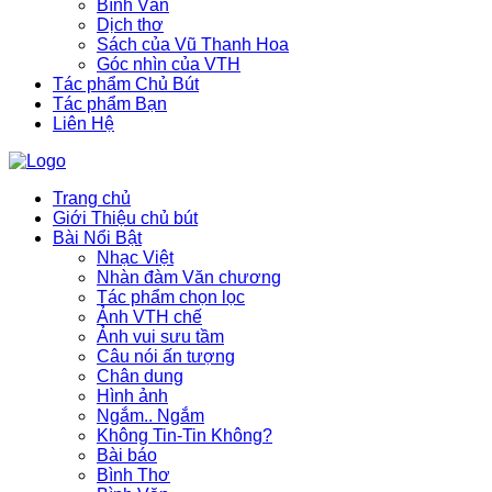
Bình Văn
Dịch thơ
Sách của Vũ Thanh Hoa
Góc nhìn của VTH
Tác phẩm Chủ Bút
Tác phẩm Bạn
Liên Hệ
Trang chủ
Giới Thiệu chủ bút
Bài Nổi Bật
Nhạc Việt
Nhàn đàm Văn chương
Tác phẩm chọn lọc
Ảnh VTH chế
Ảnh vui sưu tầm
Câu nói ấn tượng
Chân dung
Hình ảnh
Ngắm.. Ngắm
Không Tin-Tin Không?
Bài báo
Bình Thơ