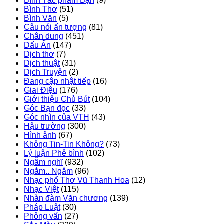
Bình Tác phẩm Bạn
(9)
Bình Thơ
(51)
Bình Văn
(5)
Câu nói ấn tượng
(81)
Chân dung
(451)
Dấu Ấn
(147)
Dịch thơ
(7)
Dịch thuật
(31)
Dịch Truyện
(2)
Đang cập nhật tiếp
(16)
Giai Điệu
(176)
Giới thiệu Chủ Bút
(104)
Góc Bạn đọc
(33)
Góc nhìn của VTH
(43)
Hậu trường
(300)
Hình ảnh
(67)
Không Tin-Tin Không?
(73)
Lý luận Phê bình
(102)
Ngẫm nghĩ
(932)
Ngắm.. Ngắm
(96)
Nhạc phổ Thơ Vũ Thanh Hoa
(12)
Nhạc Việt
(115)
Nhàn đàm Văn chương
(139)
Pháp Luật
(30)
Phỏng vấn
(27)