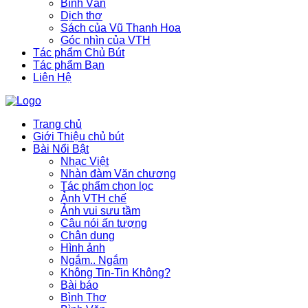
Bình Văn
Dịch thơ
Sách của Vũ Thanh Hoa
Góc nhìn của VTH
Tác phẩm Chủ Bút
Tác phẩm Bạn
Liên Hệ
Trang chủ
Giới Thiệu chủ bút
Bài Nổi Bật
Nhạc Việt
Nhàn đàm Văn chương
Tác phẩm chọn lọc
Ảnh VTH chế
Ảnh vui sưu tầm
Câu nói ấn tượng
Chân dung
Hình ảnh
Ngắm.. Ngắm
Không Tin-Tin Không?
Bài báo
Bình Thơ