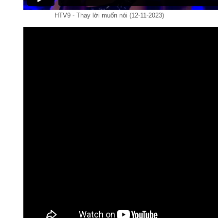
HTV9 - Thay lời muốn nói (12-11-2023)