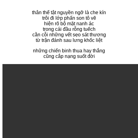
thân thể tật nguyền ngỡ là che kín
trôi đi lớp phấn son tô vẽ
hiện rõ bộ mặt nanh ác
trong cái đầu rỗng tuếch
cằn cỗi những vết sẹo sát thương
từ trận đánh sau lưng khốc liệt
những chiến binh thua hay thắng
cũng cắp nạng suốt đời