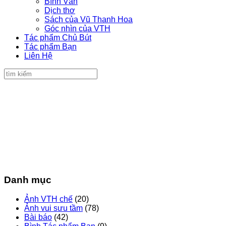
Bình Văn
Dịch thơ
Sách của Vũ Thanh Hoa
Góc nhìn của VTH
Tác phẩm Chủ Bút
Tác phẩm Bạn
Liên Hệ
Danh mục
Ảnh VTH chế
(20)
Ảnh vui sưu tầm
(78)
Bài báo
(42)