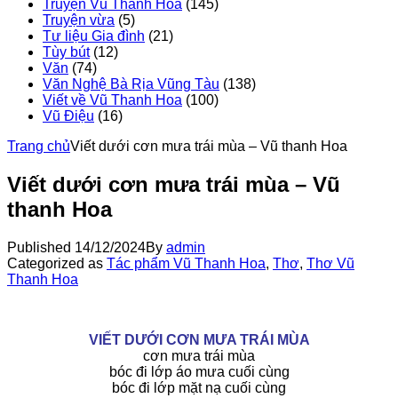
Truyện Vũ Thanh Hoa
(145)
Truyện vừa
(5)
Tư liệu Gia đình
(21)
Tùy bút
(12)
Văn
(74)
Văn Nghệ Bà Rịa Vũng Tàu
(138)
Viết về Vũ Thanh Hoa
(100)
Vũ Điệu
(16)
Trang chủ
Viết dưới cơn mưa trái mùa – Vũ thanh Hoa
Viết dưới cơn mưa trái mùa – Vũ
thanh Hoa
Published
14/12/2024
By
admin
Categorized as
Tác phẩm Vũ Thanh Hoa
,
Thơ
,
Thơ Vũ
Thanh Hoa
VIẾT DƯỚI CƠN MƯA TRÁI MÙA
cơn mưa trái mùa
bóc đi lớp áo mưa cuối cùng
bóc đi lớp mặt nạ cuối cùng