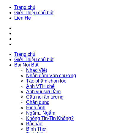
Trang chủ
Giới Thiệu chủ bút
Liên Hệ
Trang chủ
Giới Thiệu chủ bút
Bài Nổi Bật
Nhạc Việt
Nhàn đàm Văn chương
Tác phẩm chọn lọc
Ảnh VTH chế
Ảnh vui sưu tầm
Câu nói ấn tượng
Chân dung
Hình ảnh
Ngắm.. Ngắm
Không Tin-Tin Không?
Bài báo
Bình Thơ