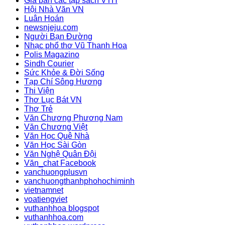
Giá bán các tập sách VTH
Hội Nhà Văn VN
Luân Hoán
newsnjeju.com
Người Bạn Đường
Nhạc phổ thơ Vũ Thanh Hoa
Polis Magazino
Sindh Courier
Sức Khỏe & Đời Sống
Tạp Chí Sông Hương
Thi Viện
Thơ Lục Bát VN
Thơ Trẻ
Văn Chương Phương Nam
Văn Chương Việt
Văn Học Quê Nhà
Văn Học Sài Gòn
Văn Nghệ Quân Đội
Văn_chat Facebook
vanchuongplusvn
vanchuongthanhphohochiminh
vietnamnet
voatiengviet
vuthanhhoa blogspot
vuthanhhoa.com