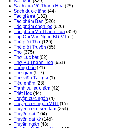
Sắc Màu
(329)
Sách của Vũ Thanh Hoa
(25)
Sách được tặng
(44)
Tác giả trẻ
(132)
Tác phẩm Bạn
(526)
Tác phẩm chọn lọc
(626)
Tác phẩm Vũ Thanh Hoa
(858)
Tạp Chí Văn Nghệ BR-VT
(1)
Thế giới Thơ
(129)
Thế giới Truyện
(55)
Thơ
(375)
Thơ Lục bát
(62)
Thơ Vũ Thanh Hoa
(651)
Thông báo
(21)
Thư giãn
(917)
Thư viện Tác giả
(1)
Tiểu phẩm
(23)
Tranh vui sưu tầm
(42)
Triết Học
(44)
Truyện cực ngắn
(4)
Truyện cực ngắn VTH
(15)
Truyện cười sưu tầm
(254)
Truyện dài
(104)
Truyện dài kỳ
(145)
Truyện ngắn
(48)