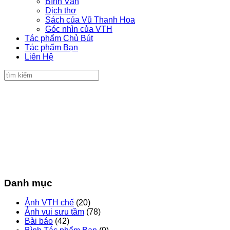
Bình Văn
Dịch thơ
Sách của Vũ Thanh Hoa
Góc nhìn của VTH
Tác phẩm Chủ Bút
Tác phẩm Bạn
Liên Hệ
Danh mục
Ảnh VTH chế
(20)
Ảnh vui sưu tầm
(78)
Bài báo
(42)