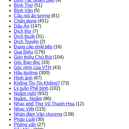
Bình Tác phẩm Bạn
(9)
Bình Thơ
(51)
Bình Văn
(5)
Câu nói ấn tượng
(81)
Chân dung
(451)
Dấu Ấn
(147)
Dịch thơ
(7)
Dịch thuật
(31)
Dịch Truyện
(2)
Đang cập nhật tiếp
(16)
Giai Điệu
(176)
Giới thiệu Chủ Bút
(104)
Góc Bạn đọc
(33)
Góc nhìn của VTH
(43)
Hậu trường
(300)
Hình ảnh
(67)
Không Tin-Tin Không?
(73)
Lý luận Phê bình
(102)
Ngẫm nghĩ
(932)
Ngắm.. Ngắm
(96)
Nhạc phổ Thơ Vũ Thanh Hoa
(12)
Nhạc Việt
(115)
Nhàn đàm Văn chương
(139)
Pháp Luật
(30)
Phỏng vấn
(27)