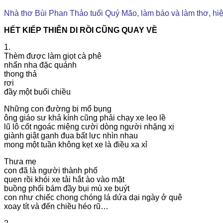
Nhà thơ Bùi Phan Thảo tuổi Quý Mão, làm báo và làm thơ, hi
HẾT KIẾP THIÊN DI RỒI CŨNG QUAY VỀ
1.
Thèm được làm giọt cà phê
nhẩn nha đặc quánh
thong thả
rơi
đầy một buổi chiều
Những con đường bị mổ bụng
ông giáo sư khả kính cũng phải chạy xe leo lề
lũ lô cốt ngoác miệng cười dòng người nhặng xị
giành giật ganh đua bất lực nhìn nhau
mong một tuần không kẹt xe là điều xa xỉ
Thưa mẹ
con đã là người thành phố
quen rồi khói xe tải hắt ào vào mặt
buồng phổi bám đầy bụi mù xe buýt
con như chiếc chong chóng lá dứa dại ngày ở quê
xoay tít và đến chiều héo rũ…