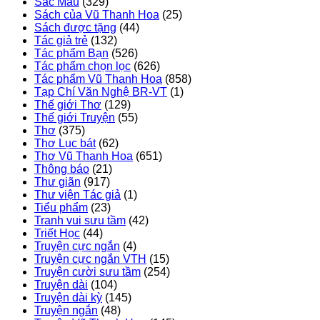
Sắc Màu
(329)
Sách của Vũ Thanh Hoa
(25)
Sách được tặng
(44)
Tác giả trẻ
(132)
Tác phẩm Bạn
(526)
Tác phẩm chọn lọc
(626)
Tác phẩm Vũ Thanh Hoa
(858)
Tạp Chí Văn Nghệ BR-VT
(1)
Thế giới Thơ
(129)
Thế giới Truyện
(55)
Thơ
(375)
Thơ Lục bát
(62)
Thơ Vũ Thanh Hoa
(651)
Thông báo
(21)
Thư giãn
(917)
Thư viện Tác giả
(1)
Tiểu phẩm
(23)
Tranh vui sưu tầm
(42)
Triết Học
(44)
Truyện cực ngắn
(4)
Truyện cực ngắn VTH
(15)
Truyện cười sưu tầm
(254)
Truyện dài
(104)
Truyện dài kỳ
(145)
Truyện ngắn
(48)