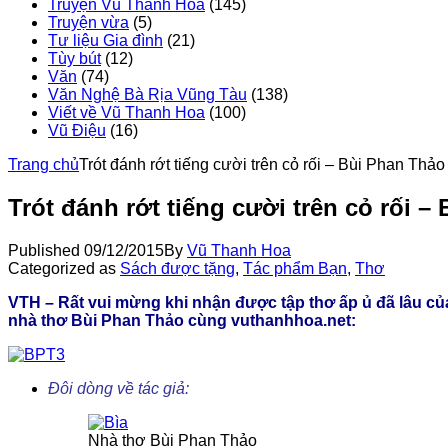
Truyện Vũ Thanh Hoa
(145)
Truyện vừa
(5)
Tư liệu Gia đình
(21)
Tùy bút
(12)
Văn
(74)
Văn Nghệ Bà Rịa Vũng Tàu
(138)
Viết về Vũ Thanh Hoa
(100)
Vũ Điệu
(16)
Trang chủ
Trót đánh rớt tiếng cười trên cỏ rối – Bùi Phan Thảo
Trót đánh rớt tiếng cười trên cỏ rối –
Published
09/12/2015
By
Vũ Thanh Hoa
Categorized as
Sách được tặng
,
Tác phẩm Bạn
,
Thơ
VTH – Rất vui mừng khi nhận được tập thơ ấp ủ đã lâu củ
nhà thơ Bùi Phan Thảo cùng vuthanhhoa.net:
Đôi dòng về tác giả:
Nhà thơ Bùi Phan Thảo