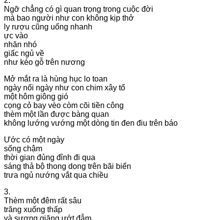
2.
Ngỡ chẳng có gì quan trọng trong cuộc đời
mà bao người như con không kịp thở
ly rượu cũng uống nhanh
ực vào
nhăn nhó
giấc ngủ về
như kéo gỗ trên nương
Mở mắt ra là hùng hục lo toan
ngày nối ngày như con chim xây tổ
một hôm giông gió
cọng cỏ bay vèo còm cõi tiền công
thèm một lần được bàng quan
không lướng vướng một dòng tin đen điu trên báo
Ước có một ngày
sống chậm
thời gian đủng đỉnh đi qua
sáng thả bộ thong dong trên bãi biển
trưa ngủ nướng vắt qua chiều
3.
Thèm một đêm rất sâu
trăng xuống thấp
và sương giăng ướt đẫm