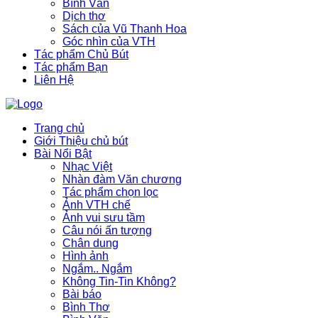
Bình Văn
Dịch thơ
Sách của Vũ Thanh Hoa
Góc nhìn của VTH
Tác phẩm Chủ Bút
Tác phẩm Bạn
Liên Hệ
Trang chủ
Giới Thiệu chủ bút
Bài Nổi Bật
Nhạc Việt
Nhàn đàm Văn chương
Tác phẩm chọn lọc
Ảnh VTH chế
Ảnh vui sưu tầm
Câu nói ấn tượng
Chân dung
Hình ảnh
Ngắm.. Ngắm
Không Tin-Tin Không?
Bài báo
Bình Thơ