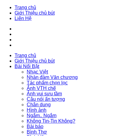
Trang chủ
Giới Thiệu chủ bút
Liên Hệ
Trang chủ
Giới Thiệu chủ bút
Bài Nổi Bật
Nhạc Việt
Nhàn đàm Văn chương
Tác phẩm chọn lọc
Ảnh VTH chế
Ảnh vui sưu tầm
Câu nói ấn tượng
Chân dung
Hình ảnh
Ngắm.. Ngắm
Không Tin-Tin Không?
Bài báo
Bình Thơ